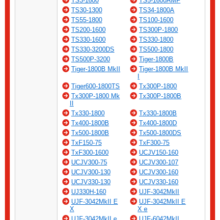
TS3-1600
TS5-1600AMF
TS30-1300
TS34-1800A
TS55-1800
TS100-1600
TS200-1600
TS300P-1800
TS330-1600
TS330-1800
TS330-3200DS
TS500-1800
TS500P-3200
Tiger-1800B
Tiger-1800B MkII
Tiger-1800B MkII
I
Tiger600-1800TS
Tx300P-1800
Tx300P-1800 Mk
Tx300P-1800B
II
Tx330-1800
Tx330-1800B
Tx400-1800B
Tx400-1800D
Tx500-1800B
Tx500-1800DS
TxF150-75
TxF300-75
TxF300-1600
UCJV150-160
UCJV300-75
UCJV300-107
UCJV300-130
UCJV300-160
UCJV330-130
UCJV330-160
UJ330H-160
UJF-3042MkII
UJF-3042MkII E
UJF-3042MkII E
X
X e
UJF-3042MkII e
UJF-6042MkII