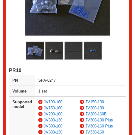
PR10
PN
SPA-0247
Volume
1 set
Supported
JV100-160
JV150-130
model
JV150-160
JV200-130
JV200-160
JV200-160B
JV300-130
JV300-130 Plus
JV300-160
JV300-160 Plus
JV330-130
JV330-160