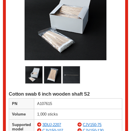
Cotton swab 6 inch wooden shaft S2
PN
A107615
Volume
1,000 sticks
Supported
3DUJ-2207
CJV150-75
model
CJV150-107
CJV150-130