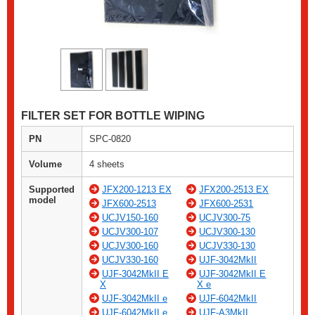
FILTER SET FOR BOTTLE WIPING
PN
SPC-0820
Volume
4 sheets
Supported
JFX200-1213 EX
JFX200-2513 EX
model
JFX600-2513
JFX600-2531
UCJV150-160
UCJV300-75
UCJV300-107
UCJV300-130
UCJV300-160
UCJV330-130
UCJV330-160
UJF-3042MkII
UJF-3042MkII E
UJF-3042MkII E
X
X e
UJF-3042MkII e
UJF-6042MkII
UJF-6042MkII e
UJF-A3MkII