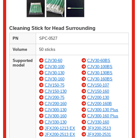
Cleaning Stick for Head Surrounding
PN
SPC-0527
Volume
50 sticks
Supported
CJV30-60
CJV30-60BS
model
CJV30-100
CJV30-100BS
CJV30-130
CJV30-130BS
CJV30-160
CJV30-160BS
CJV150-75
CJV150-107
CJV150-130
CJV150-160
CJV200-75
CJV200-130
CJV200-160
CJV200-160B
CJV300-130
CJV300-130 Plus
CJV300-160
CJV300-160 Plus
CJV330-130
CJV330-160
JFX200-1213 EX
JFX200-2513
JFX200-2513 EX
JFX200-2531