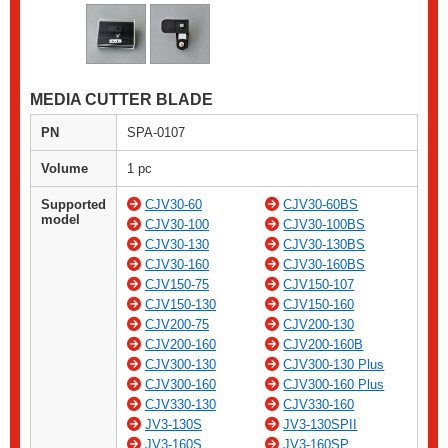
MEDIA CUTTER BLADE
PN
SPA-0107
Volume
1 pc
Supported
CJV30-60
CJV30-60BS
model
CJV30-100
CJV30-100BS
CJV30-130
CJV30-130BS
CJV30-160
CJV30-160BS
CJV150-75
CJV150-107
CJV150-130
CJV150-160
CJV200-75
CJV200-130
CJV200-160
CJV200-160B
CJV300-130
CJV300-130 Plus
CJV300-160
CJV300-160 Plus
CJV330-130
CJV330-160
JV3-130S
JV3-130SPII
JV3-160S
JV3-160SP