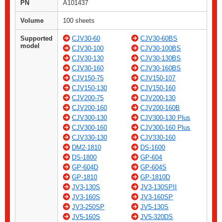
PN
A101437
Volume
100 sheets
Supported
CJV30-60
CJV30-60BS
model
CJV30-100
CJV30-100BS
CJV30-130
CJV30-130BS
CJV30-160
CJV30-160BS
CJV150-75
CJV150-107
CJV150-130
CJV150-160
CJV200-75
CJV200-130
CJV200-160
CJV200-160B
CJV300-130
CJV300-130 Plus
CJV300-160
CJV300-160 Plus
CJV330-130
CJV330-160
DM2-1810
DS-1600
DS-1800
GP-604
GP-604D
GP-604S
GP-1810
GP-1810D
JV3-130S
JV3-130SPII
JV3-160S
JV3-160SP
JV3-250SP
JV5-130S
JV5-160S
JV5-320DS