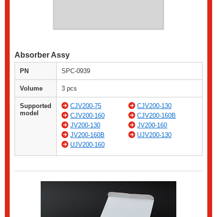
Absorber Assy
PN
SPC-0939
Volume
3 pcs
Supported
CJV200-75
CJV200-130
model
CJV200-160
CJV200-160B
JV200-130
JV200-160
JV200-160B
UJV200-130
UJV200-160