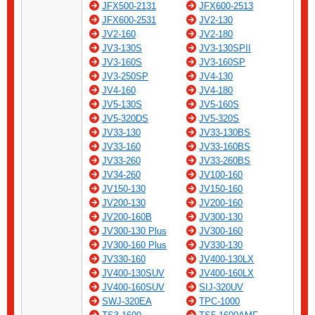
JFX500-2131
JFX600-2513
JFX600-2531
JV2-130
JV2-160
JV2-180
JV3-130S
JV3-130SPII
JV3-160S
JV3-160SP
JV3-250SP
JV4-130
JV4-160
JV4-180
JV5-130S
JV5-160S
JV5-320DS
JV5-320S
JV33-130
JV33-130BS
JV33-160
JV33-160BS
JV33-260
JV33-260BS
JV34-260
JV100-160
JV150-130
JV150-160
JV200-130
JV200-160
JV200-160B
JV300-130
JV300-130 Plus
JV300-160
JV300-160 Plus
JV330-130
JV330-160
JV400-130LX
JV400-130SUV
JV400-160LX
JV400-160SUV
SIJ-320UV
SWJ-320EA
TPC-1000