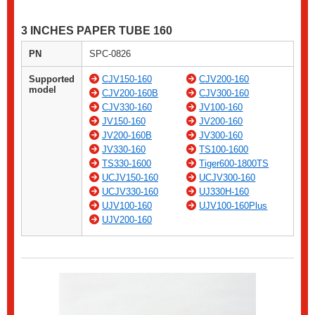
3 INCHES PAPER TUBE 160
PN
SPC-0826
Supported
CJV150-160
CJV200-160
model
CJV200-160B
CJV300-160
CJV330-160
JV100-160
JV150-160
JV200-160
JV200-160B
JV300-160
JV330-160
TS100-1600
TS330-1600
Tiger600-1800TS
UCJV150-160
UCJV300-160
UCJV330-160
UJ330H-160
UJV100-160
UJV100-160Plus
UJV200-160