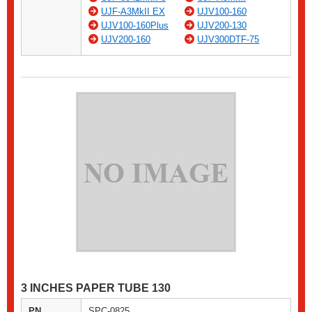
UJF-A3MkII EX
UJV100-160
UJV100-160Plus
UJV200-130
UJV200-160
UJV300DTF-75
3 INCHES PAPER TUBE 130
PN
SPC-0825