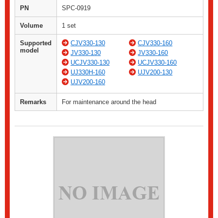
PN
SPC-0919
Volume
1 set
Supported
CJV330-130
CJV330-160
model
JV330-130
JV330-160
UCJV330-130
UCJV330-160
UJ330H-160
UJV200-130
UJV200-160
Remarks
For maintenance around the head