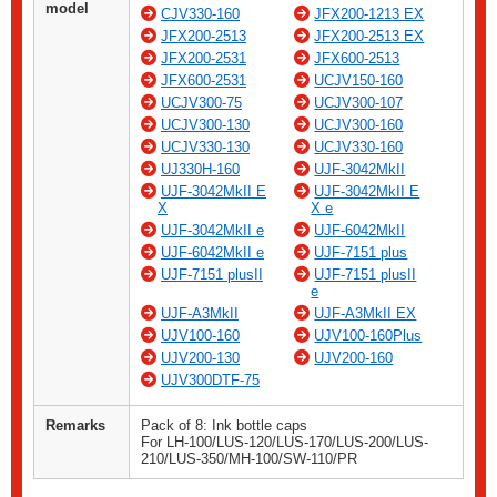
model
CJV330-160
JFX200-1213 EX
JFX200-2513
JFX200-2513 EX
JFX200-2531
JFX600-2513
JFX600-2531
UCJV150-160
UCJV300-75
UCJV300-107
UCJV300-130
UCJV300-160
UCJV330-130
UCJV330-160
UJ330H-160
UJF-3042MkII
UJF-3042MkII E
UJF-3042MkII E
X
X e
UJF-3042MkII e
UJF-6042MkII
UJF-6042MkII e
UJF-7151 plus
UJF-7151 plusII
UJF-7151 plusII
e
UJF-A3MkII
UJF-A3MkII EX
UJV100-160
UJV100-160Plus
UJV200-130
UJV200-160
UJV300DTF-75
Remarks
Pack of 8: Ink bottle caps
For LH-100/LUS-120/LUS-170/LUS-200/LUS-
210/LUS-350/MH-100/SW-110/PR