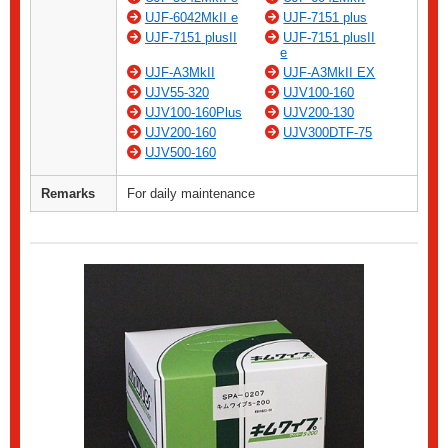
UJF-6042MkII e
UJF-7151 plus
UJF-7151 plusII
UJF-7151 plusII
e
UJF-A3MkII
UJF-A3MkII EX
UJV55-320
UJV100-160
UJV100-160Plus
UJV200-130
UJV200-160
UJV300DTF-75
UJV500-160
Remarks
For daily maintenance