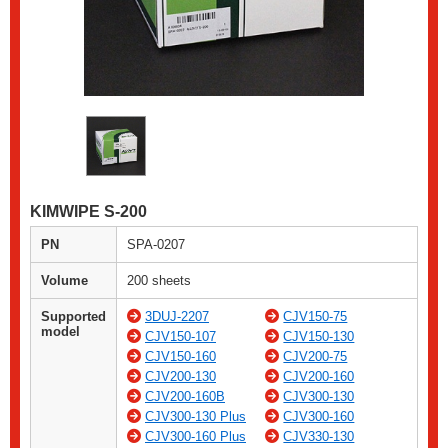
KIMWIPE S-200
PN
SPA-0207
Volume
200 sheets
Supported
3DUJ-2207
CJV150-75
model
CJV150-107
CJV150-130
CJV150-160
CJV200-75
CJV200-130
CJV200-160
CJV200-160B
CJV300-130
CJV300-130 Plus
CJV300-160
CJV300-160 Plus
CJV330-130