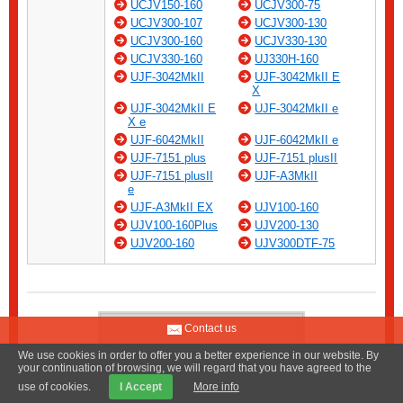
UCJV150-160
UCJV300-75
UCJV300-107
UCJV300-130
UCJV300-160
UCJV330-130
UCJV330-160
UJ330H-160
UJF-3042MkII
UJF-3042MkII E
X
UJF-3042MkII E
UJF-3042MkII e
X e
UJF-6042MkII
UJF-6042MkII e
UJF-7151 plus
UJF-7151 plusII
UJF-7151 plusII
UJF-A3MkII
e
UJF-A3MkII EX
UJV100-160
UJV100-160Plus
UJV200-130
UJV200-160
UJV300DTF-75
Contact us
We use cookies in order to offer you a better experience in our website. By
your continuation of browsing, we will regard that you have agreed to the
use of cookies.
I Accept
More info