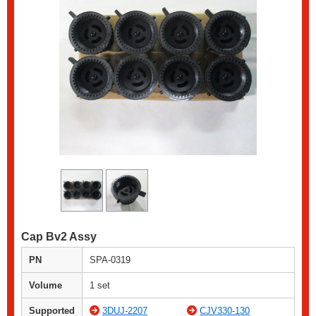
Cap Bv2 Assy
PN
SPA-0319
Volume
1 set
Supported
3DUJ-2207
CJV330-130