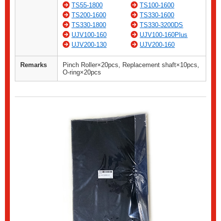
TS55-1800
TS100-1600
TS200-1600
TS330-1600
TS330-1800
TS330-3200DS
UJV100-160
UJV100-160Plus
UJV200-130
UJV200-160
Remarks
Pinch Roller×20pcs, Replacement shaft×10pcs,
O-ring×20pcs